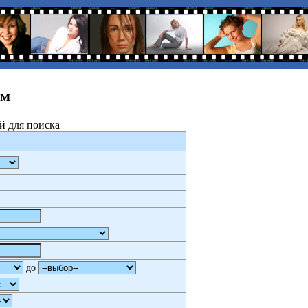
ам
й для поиска
до