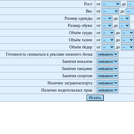
Рост:
от
до
Вес:
от
до
Размер одежды:
от
до
Размер обуви:
от
до
Объём груди:
от
до
Объём талии:
от
до
Объём бёдер:
от
до
Готовность сниматься в рекламе нижнего белья:
Занятия вокалом:
Занятия танцами:
Занятия спортом:
Наличие загранпаспорта:
Наличие водительских прав: