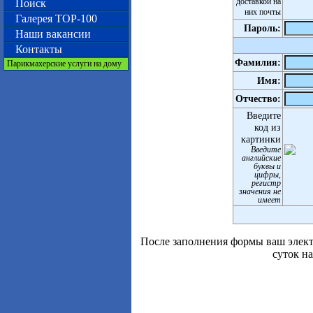
доставкой на
Поиск
них почты
Галерея TOP-100
Пароль:
Наши вакансии
Контакты
Фамилия:
Парикмахерские услуги на дому
Имя:
Отчество:
Введите
код из
картинки
Введите
английские
буквы и
цифры,
регистр
значения не
имеет
После заполнения формы ваш элект
суток н