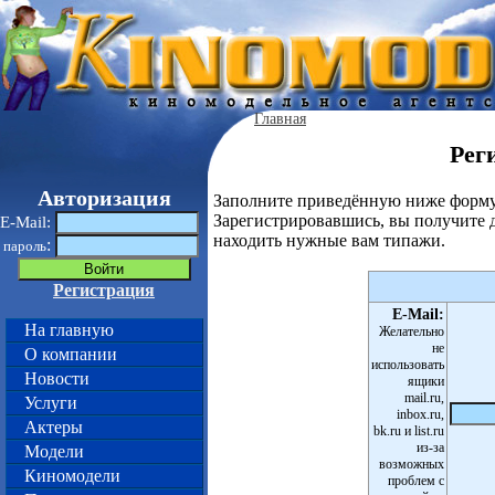
Главная
Рег
Авторизация
Заполните приведённую ниже форму
Зарегистрировавшись, вы получите 
E-Mail:
находить нужные вам типажи.
:
пароль
Регистрация
E-Mail:
На главную
Желательно
не
О компании
использовать
Новости
ящики
mail.ru,
Услуги
inbox.ru,
Актеры
bk.ru и list.ru
из-за
Модели
возможных
Киномодели
проблем с